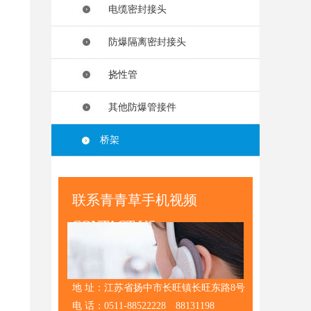
电缆密封接头
防爆隔离密封接头
挠性管
其他防爆管接件
桥架
联系青青草手机视频
CONTACT US
地 址：江苏省扬中市长旺镇长旺东路8号
电 话：0511-88522228 88131198