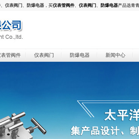
件
、
仪表阀门
、
防爆电器
，买
仪表管阀件
、
仪表阀门
、
防爆电器
产品选青
仪表管阀件
仪表阀门
防爆电器
新闻中心