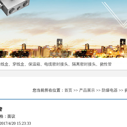
接线盒
、
穿线盒
、
保温箱
、
电缆密封接头
、
隔离密封接头
、
挠性管
您当前所在位置：
首页
>>
产品展示
>>
防爆电器
>>
管
格：面议
/4/20 15:23:33