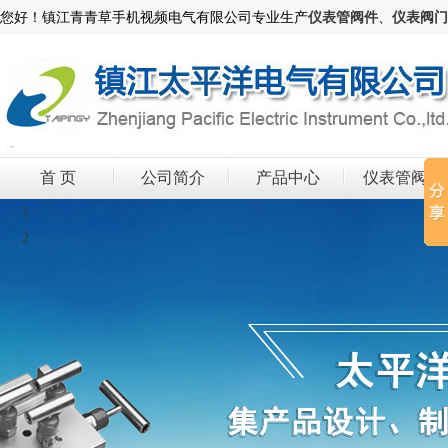
您好！镇江青青草手机视频电气有限公司专业生产
仪表管阀件
、
仪表阀门
首 页
公司简介
产品中心
仪表管阀件
1
2