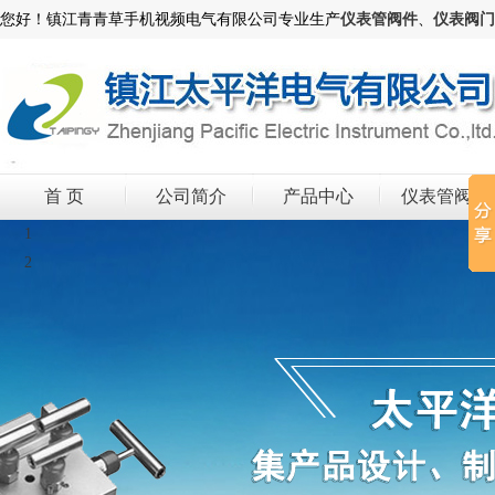
您好！镇江青青草手机视频电气有限公司专业生产
仪表管阀件
、
仪表阀门
首 页
公司简介
产品中心
仪表管阀件
1
2