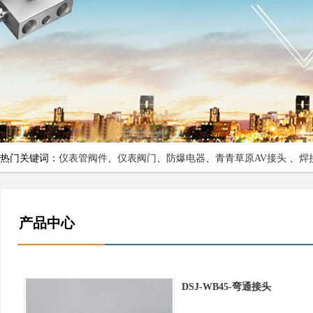
热门关键词：
仪表管阀件
、
仪表阀门
、
防爆电器
、
青青草原AV接头
、
焊
产品中心
DSJ-WB45-弯通接头