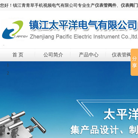
您好！镇江青青草手机视频电气有限公司专业生产
仪表管阀件
、
仪表阀门
首 页
公司简介
产品中心
仪表管阀件
1
2