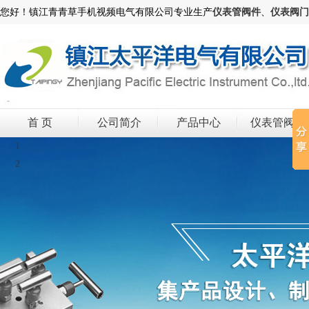
您好！镇江青青草手机视频电气有限公司专业生产
仪表管阀件
、
仪表阀门
首 页
公司简介
产品中心
仪表管阀件
1
2