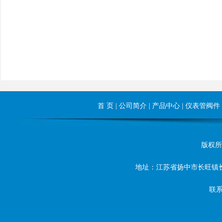
首 页
|
公司简介
|
产品中心
|
仪表管阀件
版权所有©
地址：江苏省扬中市长旺镇长旺东路8
联系人