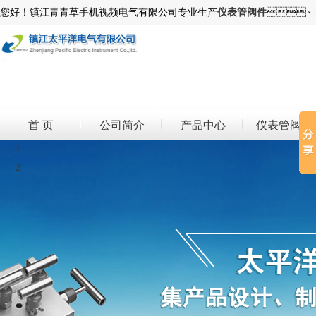
您好！镇江青青草手机视频电气有限公司专业生产
仪表管阀件
、
首 页
公司简介
产品中心
仪表管阀件
1
2