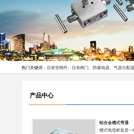
热门关键词：
仪表管阀件
、
仪表阀门
、
防爆电器
、
气源分配
产品中心
铝合金槽式弯通
槽式电缆桥架是一