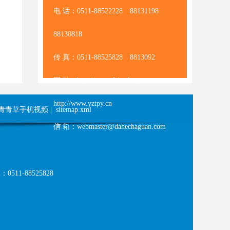
电 话：0511-88522228 88131198
88130818
传 真：0511-88525828 8813092
网 址：http://www.dahechaguan.com
http://www.yztpy.cn
青青草手机视频
|
sitemap.xml
信 箱：webmaster@dahechaguan.com
511-88525828