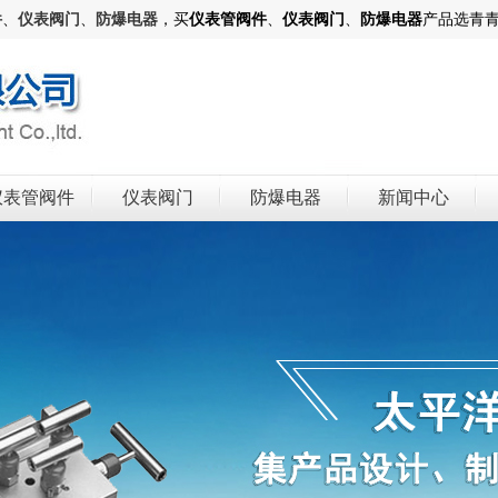
件
、
仪表阀门
、
防爆电器
，买
仪表管阀件
、
仪表阀门
、
防爆电器
产品选青
仪表管阀件
仪表阀门
防爆电器
新闻中心