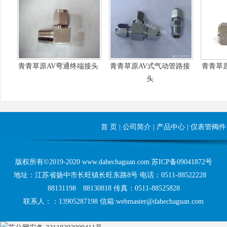
青青草原AV弯通终端接头
青青草原AV式气动管路接
青青草
头
首 页
|
公司简介
|
产品中心
|
仪表管阀件
版权所有©2019-2020 www.dahechaguan.com
苏ICP备09041872号
地址：江苏省扬中市长旺镇长旺东路8号 电话：0511-88522228
88131198 88130818 传真：0511-88525828
联系人：：13905287198 信箱:webmaster@dahechaguan.com