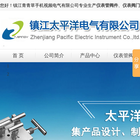
您好！镇江青青草手机视频电气有限公司专业生产
仪表管阀件
、
仪表阀门
首 页
公司简介
产品中心
仪表管阀件
1
2