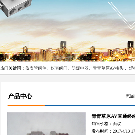
热门关键词：
仪表管阀件
、
仪表阀门
、
防爆电器
、
青青草原AV接头
、
焊
产品中心
您当
青青草原AV直通终
销售价格：面议
发布时间：2017/4/13 17: