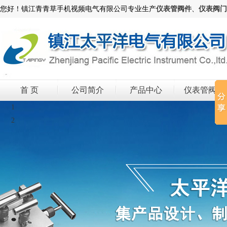
您好！镇江青青草手机视频电气有限公司专业生产
仪表管阀件
、
仪表阀门
首 页
公司简介
产品中心
仪表管阀件
1
2