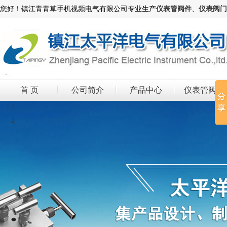
您好！镇江青青草手机视频电气有限公司专业生产
仪表管阀件
、
仪表阀门
首 页
公司简介
产品中心
仪表管阀件
1
2