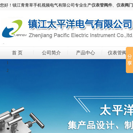
您好！镇江青青草手机视频电气有限公司专业生产
仪表管阀件
、
仪表阀门
首 页
公司简介
产品中心
仪表管阀件
1
2