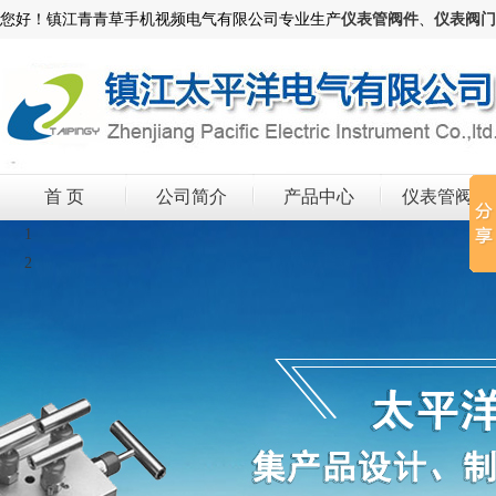
您好！镇江青青草手机视频电气有限公司专业生产
仪表管阀件
、
仪表阀门
首 页
公司简介
产品中心
仪表管阀件
1
2