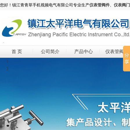
您好！镇江青青草手机视频电气有限公司专业生产
仪表管阀件
、
仪表阀门
首 页
公司简介
产品中心
仪表管阀件
1
2